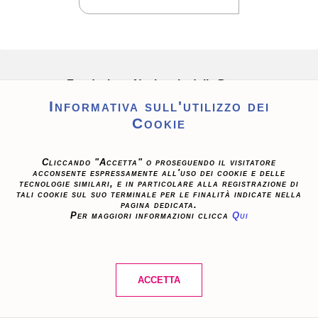
Fondazione Nazionale della Danza
Aterballetto
Informativa sull'utilizzo dei
Cookie
Via della Costituzione, 39
42124 Reggio Emilia – Italy
tel. +39 0522 273011
Cliccando "Accetta" o proseguendo il visitatore
acconsente espressamente all'uso dei cookie e delle
fax +39 0522 924189
tecnologie similari, e in particolare alla registrazione di
info@aterballetto.it
tali cookie sul suo terminale per le finalità indicate nella
pagina dedicata.
Per maggiori informazioni clicca
Qui